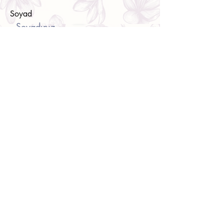
Soyad
E-posta
Bir mesaj yazın
Gönder
İletişim Bilgileri
(+90)
532 413 0591