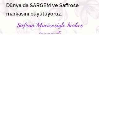
Dünya'da SARGEM ve Saffrose
markasını büyütüyoruz.
Safran Mucizesiyle herkes
tanışmalı
Bize Ulaşın
Ad
Soyad
E-posta
Bir mesaj yazın