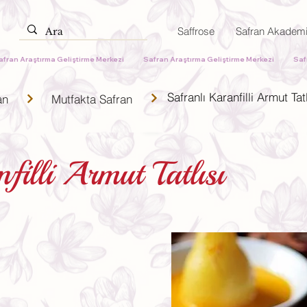
Saffrose
Safran Akadem
Safranlı Karanfilli Armut Tatl
an
Mutfakta Safran
filli Armut Tatlısı