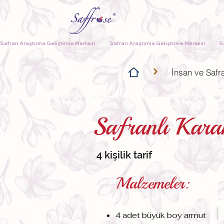
Safran Araştırma Geliştirme Merkezi              
İnsan ve Safr
Safranlı Karan
4 kişilik tarif
Malzemeler:
4 adet büyük boy armut