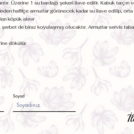
rılır. Üzerine 1 su bardağı şekeri ilave edilir. Kabuk tarçın
nden hafifçe armutlar görünecek kadar su ilave edilip, orta 
len köpük alınır
, şerbet de biraz koyulaşmış olucaktır. Armutlar servis tabağ
rine dökülür.
Soyad
İl