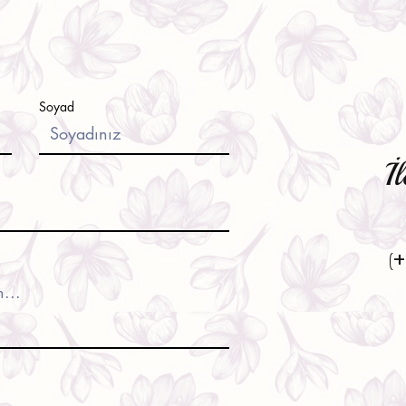
Soyad
İl
(